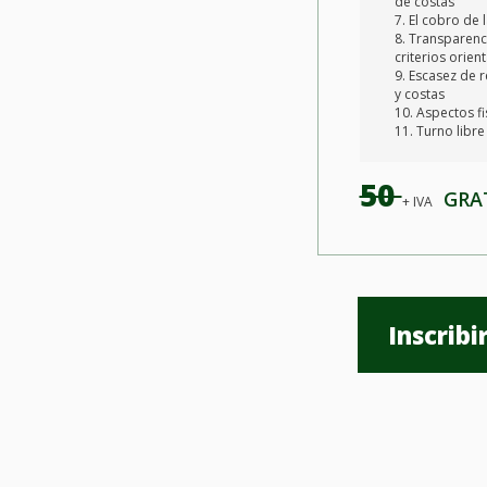
de costas
7. El cobro de 
8. Transparenc
criterios orien
9. Escasez de r
y costas
10. Aspectos fi
11. Turno libr
50 
GRATI
+ IVA
Inscrib