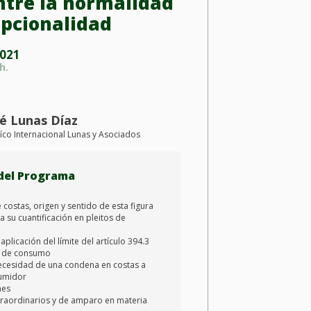
ntre la normalidad
epcionalidad
021
h.
sé Lunas Díaz
ríco Internacional Lunas y Asociados
del Programa
costas, origen y sentido de esta figura
ra su cuantificación en pleitos de
 aplicación del límite del artículo 394.3
a de consumo
ecesidad de una condena en costas a
sumidor
nes
traordinarios y de amparo en materia