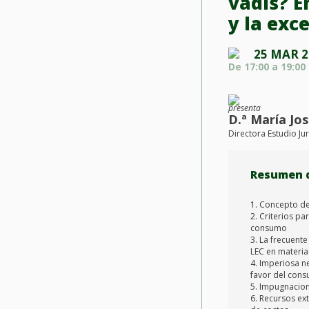
vadis? E
y la exc
25 MAR 2
De 17:00 a 19:00 
presenta
D.ª María Jo
Directora Estudio Ju
Resumen 
1. Concepto de 
2. Criterios pa
consumo
3. La frecuente
LEC en materi
4. Imperiosa n
favor del con
5. Impugnacio
6. Recursos ex