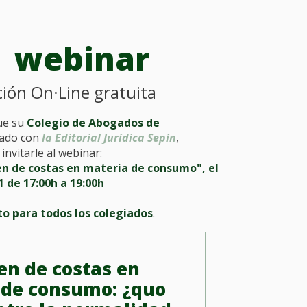
webinar
ión On·Line gratuita
ue su
Colegio de Abogados de
gado con
la Editorial Jurídica Sepín
,
invitarle al webinar:
en de costas en materia de consumo", el
 de 17:00h a 19:00h
to para todos los colegiados
.
en de costas en
 de consumo: ¿quo