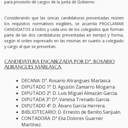
para provisión de cargos de la Junta de Gobierno .
TURNO DE OFICIO
Considerando que las únicas candidaturas presentadas reúnen
ATENCIÓN A LA CIUDADANÍA
los requisitos normativos exigibles, se acuerda PROCLAMAR
CANDIDATOS a todos y cada uno de los colegiados que forman
parte de las dos candidaturas presentadas en tiempo y forma,
según el orden expresado en las mismas en cuanto a colegiado
y cargo al que se presentan.
CANDIDATURA ENCABEZADA POR Dª. ROSARIO
ALIRANGUES MARLASCA
.
DECANA: Dª. Rosario Alirangues Marlasca.
DIPUTADO 1º: D. Agustín Zamarro Mogarra.
DIPUTADO 2º: D. Luis Miguel Almazán García.
DIPUTADA 3º: Dª. Vanesa Trenado García.
DIPUTADO 4º: D. Álvaro García Herrera.
BIBLIOTECARIO: D. Ernesto de Benito Sanjuán.
CONTADORA: Dª Elia Dolores Guarner
Martínez.