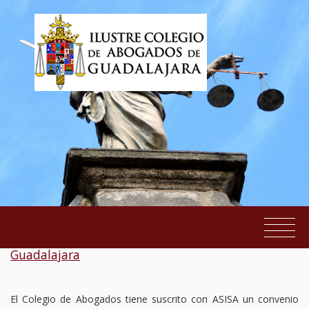
Promoción Asisa Ilustre Colegio de Abogados de
Guadalajara
EL COLEGIO
SERVICIOS AL COLEGIADO
El Colegio de Abogados tiene suscrito con ASISA un convenio