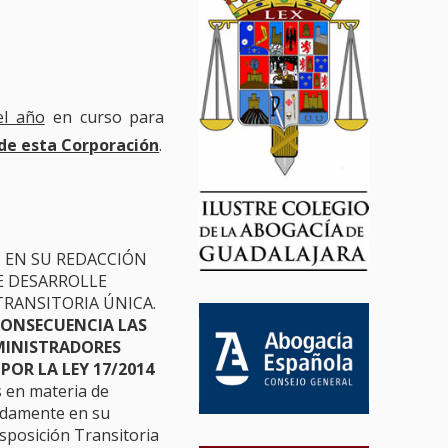
el año
en curso para
 de esta Corporación
.
L, EN SU REDACCIÓN
SE DESARROLLE
RANSITORIA ÚNICA.
CONSECUENCIA LAS
DMINISTRADORES
OR LA LEY 17/2014
s en materia de
ladamente en su
isposición Transitoria