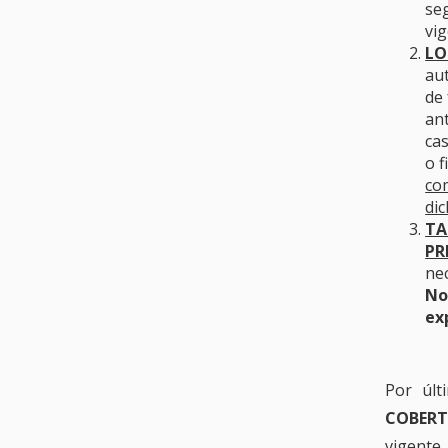
seg
vi
LO
aut
de 
ant
cas
o f
co
dic
TA
PR
ne
No
ex
Por últ
COBERT
vigente 