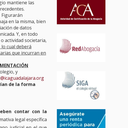
egio mantiene las
precedentes.
. Figurarán
baja en la misma, bien
riación de datos
nicada. Y, en todo
o actividad societaria,
 lo cual deberá
tarias que incurran en
CUMENTACIÓN
olegio, y
@icaguadalajara.org
vían de la forma
eben contar con la
rmativa legal específica
ano judicial en el que