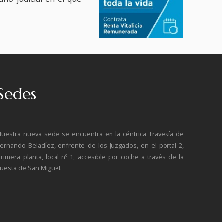
Sedes
Nuestra nueva sede se encuentra en la céntrica Travesía de
Fernando BeladÍez, enfrente de los Juzgados, en el portal 2,
primera planta, local nº 1, accesible por coche a través de la
cuesta de San Miguel.