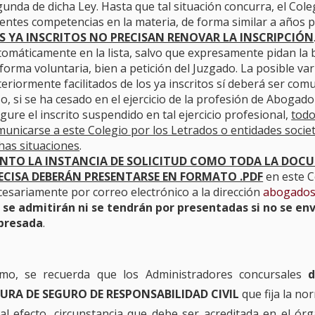
unda de dicha Ley. Hasta que tal situación concurra, el Col
gentes competencias en la materia, de forma similar a años 
S YA INSCRITOS NO PRECISAN RENOVAR LA INSCRIPCIÓN
omáticamente en la lista, salvo que expresamente pidan la 
forma voluntaria, bien a petición del Juzgado. La posible va
eriormente facilitados de los ya inscritos sí deberá ser comu
o, si se ha cesado en el ejercicio de la profesión de Abogado 
igure el inscrito suspendido en tal ejercicio profesional,
todo
municarse a este Colegio por los Letrados o entidades socie
has situaciones
.
NTO LA INSTANCIA DE SOLICITUD COMO TODA LA DO
ECISA DEBERÁN PRESENTARSE EN FORMATO .PDF
en este C
cesariamente por correo electrónico a la dirección
abogados
 se admitirán ni se tendrán por presentadas si no se en
presada
.
imo, se recuerda que los Administradores concursales
d
URA DE SEGURO DE RESPONSABILIDAD CIVIL
que fija la no
al efecto, circunstancia que debe ser acreditada en el órg